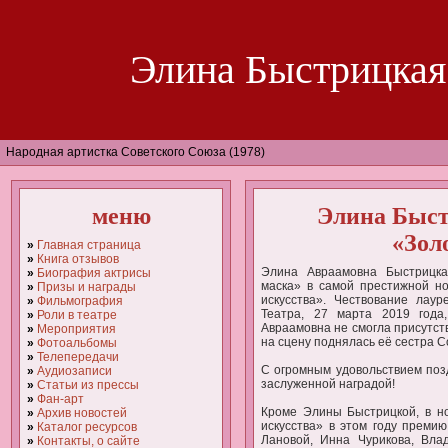
Элина Быстрицкая
Народная артистка Советского Союза (1978)
меню
Элина Быст
«Зол
»
Главная страница
»
Книга отзывов
Элина Авраамовна Быстрицка
»
Биография актрисы
маска» в самой престижной но
»
Призы и награды
искусства». Чествование лау
»
Фильмография
Театра, 27 марта 2019 года
»
Роли в театре
Авраамовна не смогла присутст
»
Мероприятия
на сцену поднялась её сестра 
»
Фотоальбомы
»
Телепередачи
С огромным удовольствием поз
»
Аудиозаписи
заслуженной наградой!
»
Статьи из прессы
»
Фан-арт
Кроме Элины Быстрицкой, в но
»
Архив новостей
искусства» в этом году прем
»
Каталог ресурсов
Лановой, Инна Чурикова, Вла
»
Контакты, о сайте