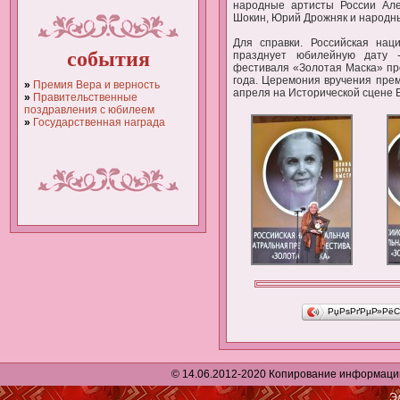
народные артисты России Але
Шокин, Юрий Дрожняк и народны
Для справки. Российская нац
события
празднует юбилейную дату -
фестиваля «Золотая Маска» пр
года. Церемония вручения прем
»
Премия Вера и верность
апреля на Исторической сцене 
»
Правительственные
поздравления с юбилеем
»
Государственная награда
РџРѕРґРµР»РёС
© 14.06.2012-2020 Копирование информации р
Э