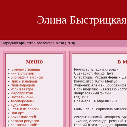
Элина Быстрицкая
Народная артистка Советского Союза (1978)
меню
в 
»
Главная страница
Режиссер: Владимир Браун
»
Книга отзывов
Сценарист: Иосиф Прут
»
Биография актрисы
Операторы: Михаил Чёрный, Да
»
Призы и награды
Композитор: Юлий Мейтус
»
Фильмография
Художник: Алексей Бобровников
»
Роли в театре
Производство: Киевская киност
»
Мероприятия
Жанр: военный фильм
»
Фотоальбомы
Год: 1950
»
Телепередачи
Премьера: 16 апреля 1951
»
Аудиозаписи
»
Статьи из прессы
Роль: Елена Георгиевна Алексее
»
Фан-арт
»
Архив новостей
Актеры: Николай Тимофеев, Ар
»
Каталог ресурсов
Тихонов, Александр Гречаный, 
»
Контакты, о сайте
Георгий Юматов, Лидия Дранов