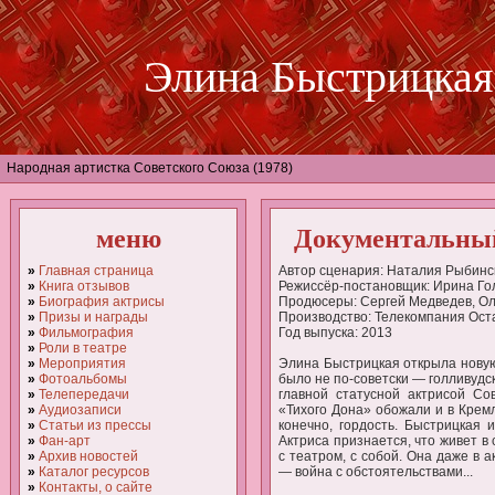
Элина Быстрицкая
Народная артистка Советского Союза (1978)
меню
Документальный
»
Главная страница
Автор сценария: Наталия Рыбинс
»
Книга отзывов
Режиссёр-постановщик: Ирина Го
»
Биография актрисы
Продюсеры: Сергей Медведев, Ол
»
Призы и награды
Производство: Телекомпания Ост
»
Фильмография
Год выпуска: 2013
»
Роли в театре
»
Мероприятия
Элина Быстрицкая открыла новую 
»
Фотоальбомы
было не по-советски — голливудс
»
Телепередачи
главной статусной актрисой Со
»
Аудиозаписи
«Тихого Дона» обожали и в Кремле
»
Статьи из прессы
конечно, гордость. Быстрицкая и
»
Фан-арт
Актриса признается, что живет в
»
Архив новостей
с театром, с собой. Она даже в 
»
Каталог ресурсов
— война с обстоятельствами...
»
Контакты, о сайте