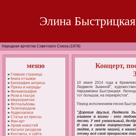
Элина Быстрицкая
Народная артистка Советского Союза (1978)
меню
Концерт, п
»
Главная страница
»
Книга отзывов
10 июня 2014 года в Кремлевс
»
Биография актрисы
Людмиле Зыкиной", художестве
»
Призы и награды
Авраамовна Быстрицкая. Легенд
»
Фильмография
тот большак, на перекрёсток".
»
Роли в театре
»
Мероприятия
Перед исполнением песни Быстри
»
Фотоальбомы
»
Телепередачи
"Дорогие друзья, Людмила З
»
Аудиозаписи
главное в жизни - это любов
»
Статьи из прессы
песню. У неё уникальный, безб
»
Фан-арт
И она в своём творчестве д
»
Архив новостей
людям, к земле нашей, к наше
»
Каталог ресурсов
этому всё своё прекрасное тв
»
Контакты, о сайте